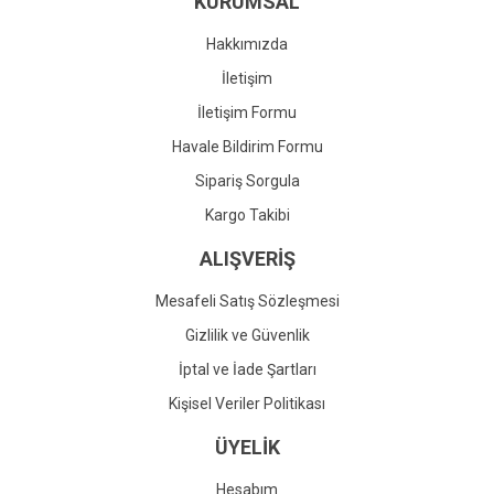
KURUMSAL
Ürün fiyatı diğer sitelerden daha pahalı.
Bu ürüne benzer farklı alternatifler olmalı.
Hakkımızda
İletişim
İletişim Formu
Havale Bildirim Formu
Gönder
Sipariş Sorgula
Kargo Takibi
ALIŞVERİŞ
Mesafeli Satış Sözleşmesi
Gizlilik ve Güvenlik
İptal ve İade Şartları
Kişisel Veriler Politikası
ÜYELİK
Hesabım