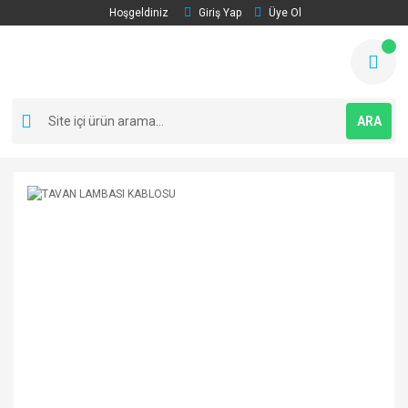
Hoşgeldiniz
Giriş Yap
Üye Ol
ARA