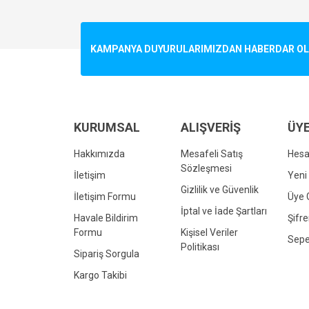
Görüş ve önerileriniz için teşekkür ederiz.
Ürün resmi kalitesiz, bozuk veya görüntülenemiyo
KAMPANYA DUYURULARIMIZDAN HABERDAR OLMA
Ürün açıklamasında eksik bilgiler bulunuyor.
Ürün bilgilerinde hatalar bulunuyor.
Ürün fiyatı diğer sitelerden daha pahalı.
Bu ürüne benzer farklı alternatifler olmalı.
KURUMSAL
ALIŞVERİŞ
ÜYE
Hakkımızda
Mesafeli Satış
Hes
Sözleşmesi
İletişim
Yeni 
Gizlilik ve Güvenlik
İletişim Formu
Üye G
İptal ve İade Şartları
Havale Bildirim
Şifr
Formu
Kişisel Veriler
Sepe
Politikası
Sipariş Sorgula
Kargo Takibi