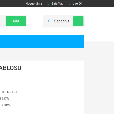
Hoşgeldiniz
Giriş Yap
Üye Ol
ARA
Sepetiniz
ABLOSU
RİK KABLOSU
8537R
L + KDV