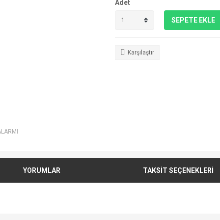
Adet
SEPETE EKLE
Karşılaştır
ALARMI
YORUMLAR
TAKSİT SEÇENEKLERİ
e diğer konularda yetersiz gördüğünüz noktaları öneri formunu kullanarak tarafımı