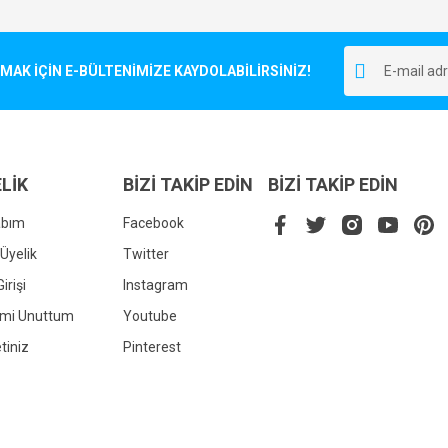
Bu ürüne ilk yorumu siz yapın!
r.
K İÇİN E-BÜLTENİMİZE KAYDOLABİLİRSİNİZ!
Yorum Yaz
LİK
BİZİ TAKİP EDİN
BİZİ TAKİP EDİN
abım
Facebook
Üyelik
Twitter
irişi
Instagram
Gönder
emi Unuttum
Youtube
tiniz
Pinterest