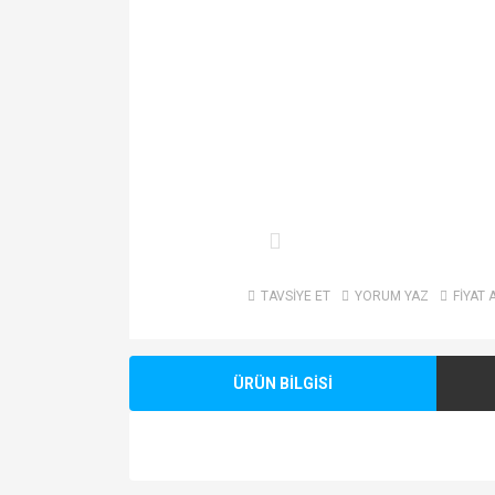
TAVSİYE ET
YORUM YAZ
FİYAT 
ÜRÜN BİLGİSİ
Bu ürünün fiyat bilgisi, resim, ürün açıklamalarında v