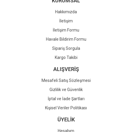
KURUMSAL
Ürün fiyatı diğer sitelerden daha pahalı.
Bu ürüne benzer farklı alternatifler olmalı.
Hakkımızda
İletişim
İletişim Formu
Havale Bildirim Formu
Gönder
Sipariş Sorgula
Kargo Takibi
ALIŞVERİŞ
Mesafeli Satış Sözleşmesi
Gizlilik ve Güvenlik
İptal ve İade Şartları
Kişisel Veriler Politikası
ÜYELİK
Hesabım