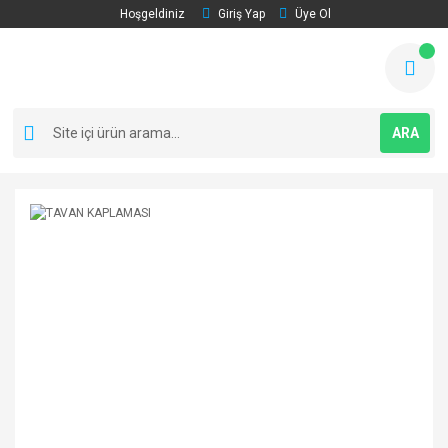
Hoşgeldiniz
Giriş Yap
Üye Ol
ARA