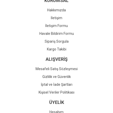
KURUMSAL
Ürün fiyatı diğer sitelerden daha pahalı.
Bu ürüne benzer farklı alternatifler olmalı.
Hakkımızda
İletişim
İletişim Formu
Havale Bildirim Formu
Gönder
Sipariş Sorgula
Kargo Takibi
ALIŞVERİŞ
Mesafeli Satış Sözleşmesi
Gizlilik ve Güvenlik
İptal ve İade Şartları
Kişisel Veriler Politikası
ÜYELİK
Hesabım