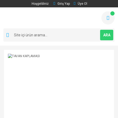
Hoşgeldiniz
Giriş Yap
Üye Ol
ARA