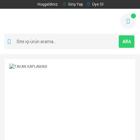
Hoşgeldiniz
Giriş Yap
Üye Ol
ARA