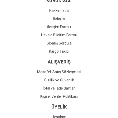
KURUMSAL
Ürün fiyatı diğer sitelerden daha pahalı.
Bu ürüne benzer farklı alternatifler olmalı.
Hakkımızda
İletişim
İletişim Formu
Havale Bildirim Formu
Gönder
Sipariş Sorgula
Kargo Takibi
ALIŞVERİŞ
Mesafeli Satış Sözleşmesi
Gizlilik ve Güvenlik
İptal ve İade Şartları
Kişisel Veriler Politikası
ÜYELİK
Hesabım