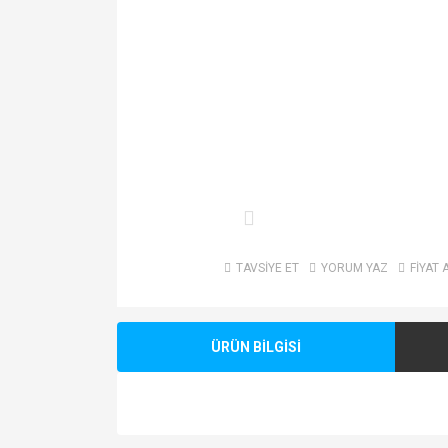
TAVSİYE ET
YORUM YAZ
FİYAT 
ÜRÜN BİLGİSİ
Bu ürünün fiyat bilgisi, resim, ürün açıklamalarında v