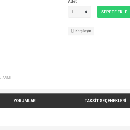
Adet
SEPETE EKLE
Karşılaştır
ALARMI
YORUMLAR
TAKSİT SEÇENEKLERİ
e diğer konularda yetersiz gördüğünüz noktaları öneri formunu kullanarak tarafımı