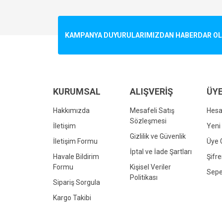
Görüş ve önerileriniz için teşekkür ederiz.
Ürün resmi kalitesiz, bozuk veya görüntülenemiyo
KAMPANYA DUYURULARIMIZDAN HABERDAR OLMA
Ürün açıklamasında eksik bilgiler bulunuyor.
Ürün bilgilerinde hatalar bulunuyor.
Ürün fiyatı diğer sitelerden daha pahalı.
Bu ürüne benzer farklı alternatifler olmalı.
KURUMSAL
ALIŞVERİŞ
ÜYE
Hakkımızda
Mesafeli Satış
Hes
Sözleşmesi
İletişim
Yeni 
Gizlilik ve Güvenlik
İletişim Formu
Üye G
İptal ve İade Şartları
Havale Bildirim
Şifr
Formu
Kişisel Veriler
Sepe
Politikası
Sipariş Sorgula
Kargo Takibi