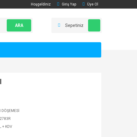
Hoşgeldiniz
Giriş Yap
Üye Ol
ARA
Sepetiniz
I
 DÖŞEMESİ
2783R
L + KDV