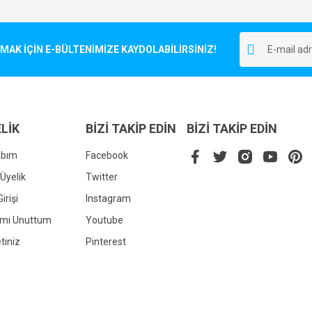
Bu ürüne ilk yorumu siz yapın!
r.
K İÇİN E-BÜLTENİMİZE KAYDOLABİLİRSİNİZ!
Yorum Yaz
LİK
BİZİ TAKİP EDİN
BİZİ TAKİP EDİN
abım
Facebook
Üyelik
Twitter
irişi
Instagram
Gönder
emi Unuttum
Youtube
tiniz
Pinterest