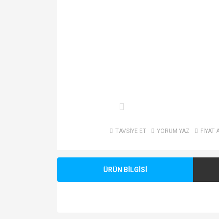
TAVSİYE ET
YORUM YAZ
FİYAT 
ÜRÜN BİLGİSİ
Bu ürünün fiyat bilgisi, resim, ürün açıklamalarında v