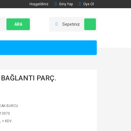
Hoşgeldiniz
Giriş Yap
Üye Ol
ARA
Sepetiniz
 BAĞLANTI PARÇ.
CAK BURCU
13070
L + KDV