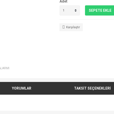
Adet
SEPETE EKLE
Karşılaştır
ALARMI
YORUMLAR
TAKSİT SEÇENEKLERİ
e diğer konularda yetersiz gördüğünüz noktaları öneri formunu kullanarak tarafımı