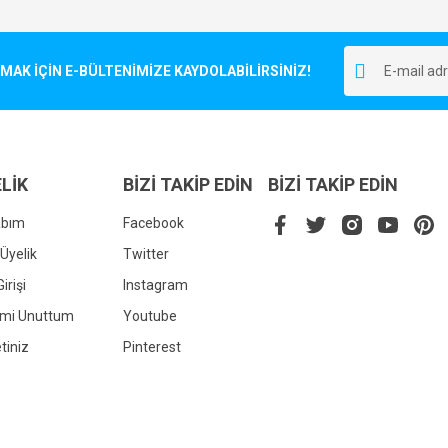
Bu ürüne ilk yorumu siz yapın!
r.
K İÇİN E-BÜLTENİMİZE KAYDOLABİLİRSİNİZ!
Yorum Yaz
LİK
BİZİ TAKİP EDİN
BİZİ TAKİP EDİN
abım
Facebook
Üyelik
Twitter
irişi
Instagram
Gönder
emi Unuttum
Youtube
tiniz
Pinterest