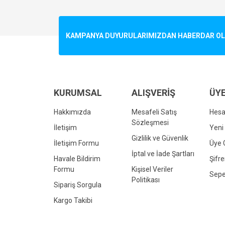
Görüş ve önerileriniz için teşekkür ederiz.
Ürün resmi kalitesiz, bozuk veya görüntülenemiyo
KAMPANYA DUYURULARIMIZDAN HABERDAR OLMA
Ürün açıklamasında eksik bilgiler bulunuyor.
Ürün bilgilerinde hatalar bulunuyor.
Ürün fiyatı diğer sitelerden daha pahalı.
Bu ürüne benzer farklı alternatifler olmalı.
KURUMSAL
ALIŞVERİŞ
ÜYE
Hakkımızda
Mesafeli Satış
Hes
Sözleşmesi
İletişim
Yeni 
Gizlilik ve Güvenlik
İletişim Formu
Üye G
İptal ve İade Şartları
Havale Bildirim
Şifr
Formu
Kişisel Veriler
Sepe
Politikası
Sipariş Sorgula
Kargo Takibi