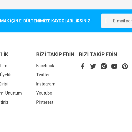
Bu ürüne ilk yorumu siz yapın!
r.
K İÇİN E-BÜLTENİMİZE KAYDOLABİLİRSİNİZ!
Yorum Yaz
LİK
BİZİ TAKİP EDİN
BİZİ TAKİP EDİN
abım
Facebook
Üyelik
Twitter
irişi
Instagram
Gönder
emi Unuttum
Youtube
tiniz
Pinterest