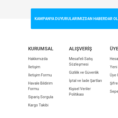
Görüş ve önerileriniz için teşekkür ederiz.
Ürün resmi kalitesiz, bozuk veya görüntülenemiyo
KAMPANYA DUYURULARIMIZDAN HABERDAR OLMA
Ürün açıklamasında eksik bilgiler bulunuyor.
Ürün bilgilerinde hatalar bulunuyor.
Ürün fiyatı diğer sitelerden daha pahalı.
Bu ürüne benzer farklı alternatifler olmalı.
KURUMSAL
ALIŞVERİŞ
ÜYE
Hakkımızda
Mesafeli Satış
Hes
Sözleşmesi
İletişim
Yeni 
Gizlilik ve Güvenlik
İletişim Formu
Üye G
İptal ve İade Şartları
Havale Bildirim
Şifr
Formu
Kişisel Veriler
Sepe
Politikası
Sipariş Sorgula
Kargo Takibi