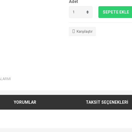
Adet
SEPETE EKLE
Karşılaştır
ALARMI
YORUMLAR
TAKSİT SEÇENEKLERİ
e diğer konularda yetersiz gördüğünüz noktaları öneri formunu kullanarak tarafımı