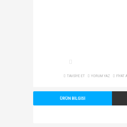
TAVSİYE ET
YORUM YAZ
FİYAT 
ÜRÜN BİLGİSİ
Bu ürünün fiyat bilgisi, resim, ürün açıklamalarında v