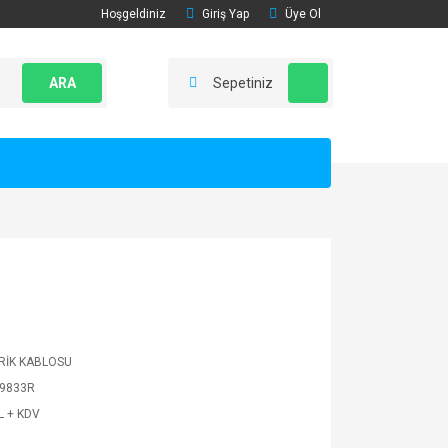
Hoşgeldiniz
Giriş Yap
Üye Ol
ARA
Sepetiniz
RİK KABLOSU
9833R
L + KDV