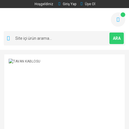
Hoşgeldiniz
Giriş Yap
Üye Ol
ARA