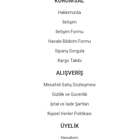
KURUMSAL
Ürün fiyatı diğer sitelerden daha pahalı.
Bu ürüne benzer farklı alternatifler olmalı.
Hakkımızda
İletişim
İletişim Formu
Havale Bildirim Formu
Gönder
Sipariş Sorgula
Kargo Takibi
ALIŞVERİŞ
Mesafeli Satış Sözleşmesi
Gizlilik ve Güvenlik
İptal ve İade Şartları
Kişisel Veriler Politikası
ÜYELİK
Hesabım