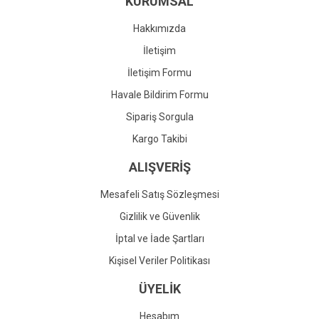
KURUMSAL
Ürün fiyatı diğer sitelerden daha pahalı.
Bu ürüne benzer farklı alternatifler olmalı.
Hakkımızda
İletişim
İletişim Formu
Havale Bildirim Formu
Gönder
Sipariş Sorgula
Kargo Takibi
ALIŞVERİŞ
Mesafeli Satış Sözleşmesi
Gizlilik ve Güvenlik
İptal ve İade Şartları
Kişisel Veriler Politikası
ÜYELİK
Hesabım