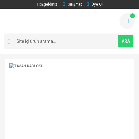
Hoşgeldiniz
Giriş Yap
Üye Ol
ARA