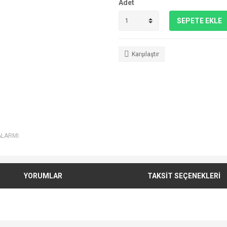
Adet
SEPETE EKLE
Karşılaştır
ALARMI
YORUMLAR
TAKSİT SEÇENEKLERİ
e diğer konularda yetersiz gördüğünüz noktaları öneri formunu kullanarak tarafımı