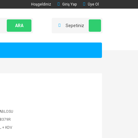
Hoşgeldiniz
Giriş Yap
Üye Ol
ARA
Sepetiniz
ABLOSU
8379R
L + KDV