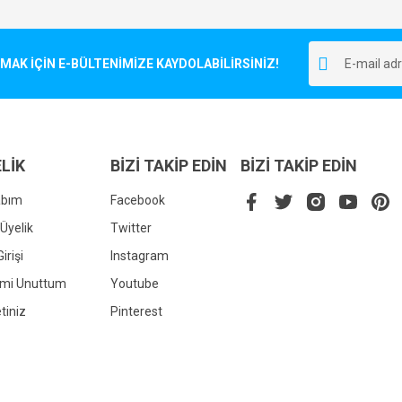
Bu ürüne ilk yorumu siz yapın!
r.
K İÇİN E-BÜLTENİMİZE KAYDOLABİLİRSİNİZ!
Yorum Yaz
LİK
BİZİ TAKİP EDİN
BİZİ TAKİP EDİN
abım
Facebook
Üyelik
Twitter
irişi
Instagram
Gönder
emi Unuttum
Youtube
tiniz
Pinterest