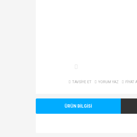
TAVSİYE ET
YORUM YAZ
FİYAT 
ÜRÜN BİLGİSİ
Bu ürünün fiyat bilgisi, resim, ürün açıklamalarında v