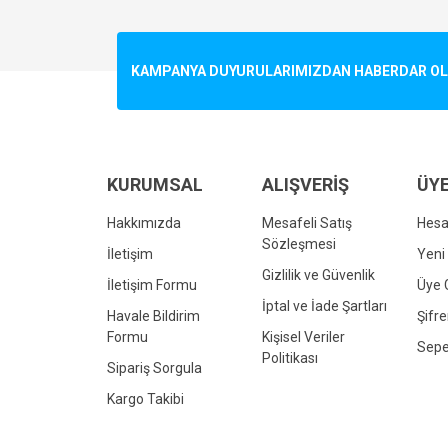
Görüş ve önerileriniz için teşekkür ederiz.
Ürün resmi kalitesiz, bozuk veya görüntülenemiyo
KAMPANYA DUYURULARIMIZDAN HABERDAR OLMA
Ürün açıklamasında eksik bilgiler bulunuyor.
Ürün bilgilerinde hatalar bulunuyor.
Ürün fiyatı diğer sitelerden daha pahalı.
Bu ürüne benzer farklı alternatifler olmalı.
KURUMSAL
ALIŞVERİŞ
ÜYE
Hakkımızda
Mesafeli Satış
Hes
Sözleşmesi
İletişim
Yeni 
Gizlilik ve Güvenlik
İletişim Formu
Üye G
İptal ve İade Şartları
Havale Bildirim
Şifr
Formu
Kişisel Veriler
Sepe
Politikası
Sipariş Sorgula
Kargo Takibi