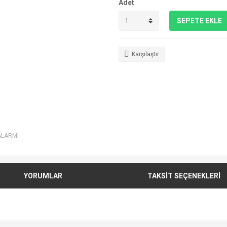
Adet
SEPETE EKLE
Karşılaştır
ALARMI
YORUMLAR
TAKSİT SEÇENEKLERİ
e diğer konularda yetersiz gördüğünüz noktaları öneri formunu kullanarak tarafımı