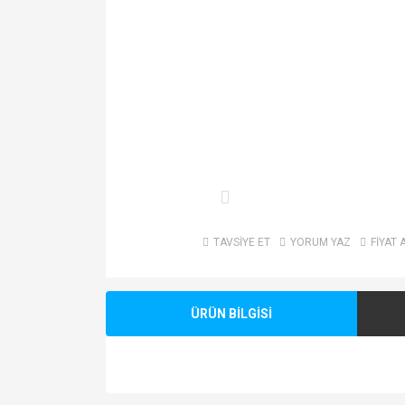
TAVSİYE ET
YORUM YAZ
FİYAT 
ÜRÜN BİLGİSİ
Bu ürünün fiyat bilgisi, resim, ürün açıklamalarında v