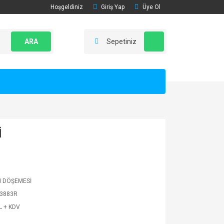
Hoşgeldiniz
Giriş Yap
Üye Ol
ARA
Sepetiniz
İ
 DÖŞEMESİ
3883R
L + KDV