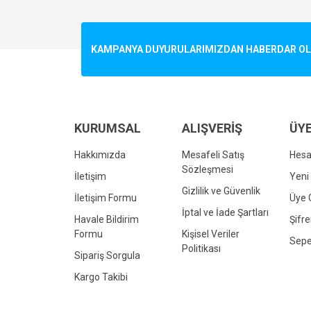
Görüş ve önerileriniz için teşekkür ederiz.
Ürün resmi kalitesiz, bozuk veya görüntülenemiyo
KAMPANYA DUYURULARIMIZDAN HABERDAR OLMA
Ürün açıklamasında eksik bilgiler bulunuyor.
Ürün bilgilerinde hatalar bulunuyor.
Ürün fiyatı diğer sitelerden daha pahalı.
Bu ürüne benzer farklı alternatifler olmalı.
KURUMSAL
ALIŞVERİŞ
ÜYE
Hakkımızda
Mesafeli Satış
Hes
Sözleşmesi
İletişim
Yeni 
Gizlilik ve Güvenlik
İletişim Formu
Üye G
İptal ve İade Şartları
Havale Bildirim
Şifr
Formu
Kişisel Veriler
Sepe
Politikası
Sipariş Sorgula
Kargo Takibi