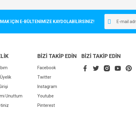
Bu ürüne ilk yorumu siz yapın!
r.
K İÇİN E-BÜLTENİMİZE KAYDOLABİLİRSİNİZ!
Yorum Yaz
LİK
BİZİ TAKİP EDİN
BİZİ TAKİP EDİN
abım
Facebook
Üyelik
Twitter
irişi
Instagram
Gönder
emi Unuttum
Youtube
tiniz
Pinterest