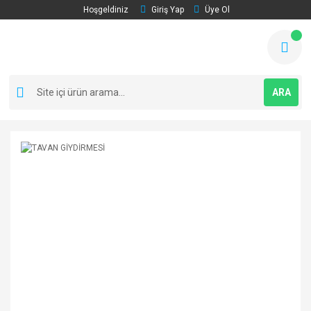
Hoşgeldiniz
Giriş Yap
Üye Ol
ARA