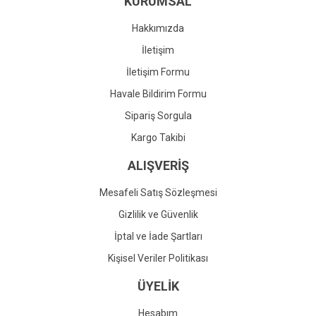
KURUMSAL
Ürün fiyatı diğer sitelerden daha pahalı.
Bu ürüne benzer farklı alternatifler olmalı.
Hakkımızda
İletişim
İletişim Formu
Havale Bildirim Formu
Gönder
Sipariş Sorgula
Kargo Takibi
ALIŞVERİŞ
Mesafeli Satış Sözleşmesi
Gizlilik ve Güvenlik
İptal ve İade Şartları
Kişisel Veriler Politikası
ÜYELİK
Hesabım