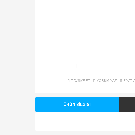
TAVSİYE ET
YORUM YAZ
FİYAT 
ÜRÜN BİLGİSİ
Bu ürünün fiyat bilgisi, resim, ürün açıklamalarında v