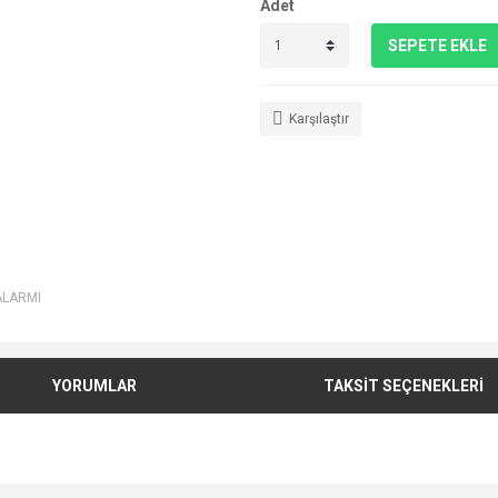
Adet
SEPETE EKLE
Karşılaştır
ALARMI
YORUMLAR
TAKSİT SEÇENEKLERİ
e diğer konularda yetersiz gördüğünüz noktaları öneri formunu kullanarak tarafımı