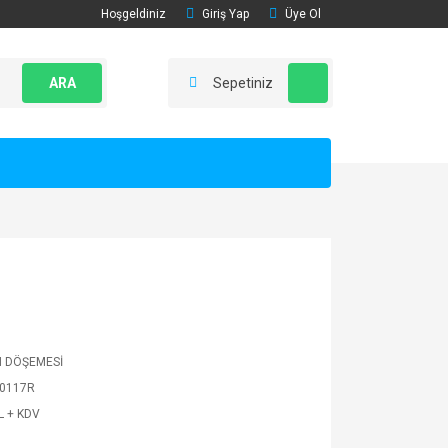
Hoşgeldiniz
Giriş Yap
Üye Ol
ARA
Sepetiniz
 DÖŞEMESİ
0117R
L + KDV