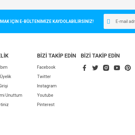
Bu ürüne ilk yorumu siz yapın!
r.
K İÇİN E-BÜLTENİMİZE KAYDOLABİLİRSİNİZ!
Yorum Yaz
LİK
BİZİ TAKİP EDİN
BİZİ TAKİP EDİN
abım
Facebook
Üyelik
Twitter
irişi
Instagram
Gönder
emi Unuttum
Youtube
tiniz
Pinterest