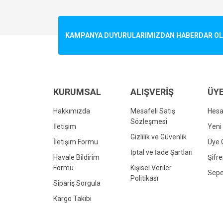
Görüş ve önerileriniz için teşekkür ederiz.
Ürün resmi kalitesiz, bozuk veya görüntülenemiyo
KAMPANYA DUYURULARIMIZDAN HABERDAR OLMA
Ürün açıklamasında eksik bilgiler bulunuyor.
Ürün bilgilerinde hatalar bulunuyor.
Ürün fiyatı diğer sitelerden daha pahalı.
Bu ürüne benzer farklı alternatifler olmalı.
KURUMSAL
ALIŞVERİŞ
ÜYE
Hakkımızda
Mesafeli Satış
Hes
Sözleşmesi
İletişim
Yeni 
Gizlilik ve Güvenlik
İletişim Formu
Üye G
İptal ve İade Şartları
Havale Bildirim
Şifr
Formu
Kişisel Veriler
Sepe
Politikası
Sipariş Sorgula
Kargo Takibi