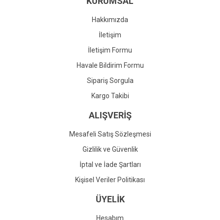
KURUMSAL
Ürün fiyatı diğer sitelerden daha pahalı.
Bu ürüne benzer farklı alternatifler olmalı.
Hakkımızda
İletişim
İletişim Formu
Havale Bildirim Formu
Gönder
Sipariş Sorgula
Kargo Takibi
ALIŞVERİŞ
Mesafeli Satış Sözleşmesi
Gizlilik ve Güvenlik
İptal ve İade Şartları
Kişisel Veriler Politikası
ÜYELİK
Hesabım