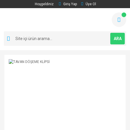
Hoşgeldiniz
Giriş Yap
Üye Ol
ARA