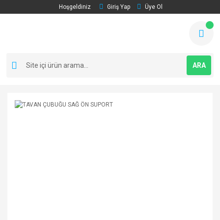
Hoşgeldiniz
Giriş Yap
Üye Ol
ARA