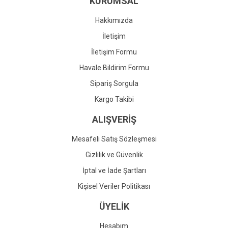
KURUMSAL
Ürün fiyatı diğer sitelerden daha pahalı.
Bu ürüne benzer farklı alternatifler olmalı.
Hakkımızda
İletişim
İletişim Formu
Havale Bildirim Formu
Gönder
Sipariş Sorgula
Kargo Takibi
ALIŞVERİŞ
Mesafeli Satış Sözleşmesi
Gizlilik ve Güvenlik
İptal ve İade Şartları
Kişisel Veriler Politikası
ÜYELİK
Hesabım