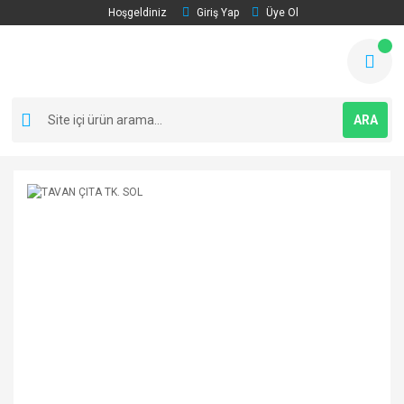
Hoşgeldiniz
Giriş Yap
Üye Ol
ARA