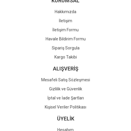
KURUMSAL
Ürün fiyatı diğer sitelerden daha pahalı.
Bu ürüne benzer farklı alternatifler olmalı.
Hakkımızda
İletişim
İletişim Formu
Havale Bildirim Formu
Gönder
Sipariş Sorgula
Kargo Takibi
ALIŞVERİŞ
Mesafeli Satış Sözleşmesi
Gizlilik ve Güvenlik
İptal ve İade Şartları
Kişisel Veriler Politikası
ÜYELİK
Hesabım