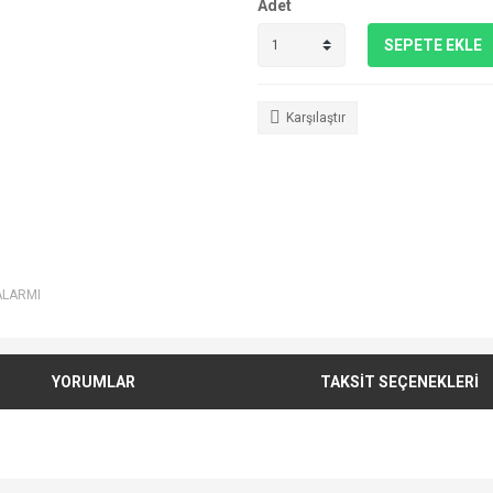
Adet
SEPETE EKLE
Karşılaştır
ALARMI
YORUMLAR
TAKSİT SEÇENEKLERİ
e diğer konularda yetersiz gördüğünüz noktaları öneri formunu kullanarak tarafımı