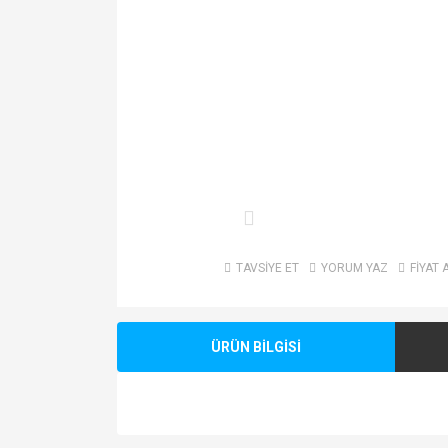
TAVSİYE ET
YORUM YAZ
FİYAT 
ÜRÜN BİLGİSİ
Bu ürünün fiyat bilgisi, resim, ürün açıklamalarında v