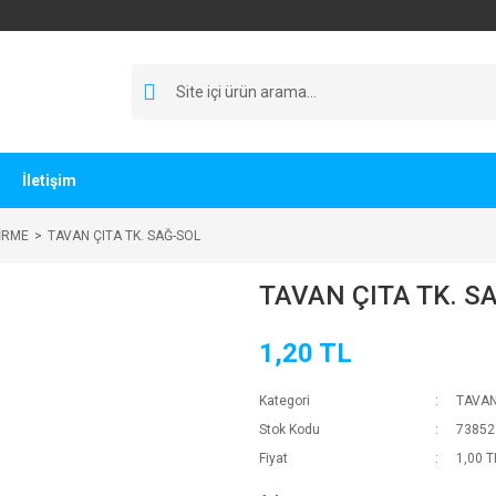
İletişim
İRME
TAVAN ÇITA TK. SAĞ-SOL
TAVAN ÇITA TK. S
1,20 TL
Kategori
TAVAN
Stok Kodu
73852
Fiyat
1,00 T