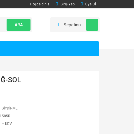
Hoşgeldiniz
Giriş Yap
Üye Ol
ARA
Sepetiniz
AĞ-SOL
 GİYDİRME
1585R
L + KDV