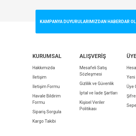
Görüş ve önerileriniz için teşekkür ederiz.
Ürün resmi kalitesiz, bozuk veya görüntülenemiyo
KAMPANYA DUYURULARIMIZDAN HABERDAR OLMA
Ürün açıklamasında eksik bilgiler bulunuyor.
Ürün bilgilerinde hatalar bulunuyor.
Ürün fiyatı diğer sitelerden daha pahalı.
Bu ürüne benzer farklı alternatifler olmalı.
KURUMSAL
ALIŞVERİŞ
ÜYE
Hakkımızda
Mesafeli Satış
Hes
Sözleşmesi
İletişim
Yeni 
Gizlilik ve Güvenlik
İletişim Formu
Üye G
İptal ve İade Şartları
Havale Bildirim
Şifr
Formu
Kişisel Veriler
Sepe
Politikası
Sipariş Sorgula
Kargo Takibi