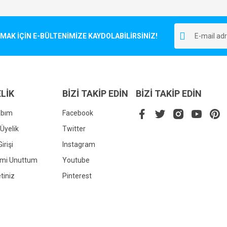
Bu ürüne ilk yorumu siz yapın!
r.
K İÇİN E-BÜLTENİMİZE KAYDOLABİLİRSİNİZ!
Yorum Yaz
LİK
BİZİ TAKİP EDİN
BİZİ TAKİP EDİN
abım
Facebook
Üyelik
Twitter
irişi
Instagram
Gönder
emi Unuttum
Youtube
tiniz
Pinterest