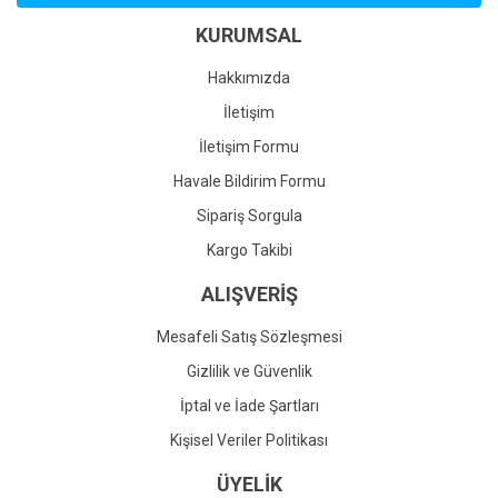
Ürün bilgilerinde hatalar bulunuyor.
KURUMSAL
Ürün fiyatı diğer sitelerden daha pahalı.
Bu ürüne benzer farklı alternatifler olmalı.
Hakkımızda
İletişim
İletişim Formu
Havale Bildirim Formu
Gönder
Sipariş Sorgula
Kargo Takibi
ALIŞVERİŞ
Mesafeli Satış Sözleşmesi
Gizlilik ve Güvenlik
İptal ve İade Şartları
Kişisel Veriler Politikası
ÜYELİK