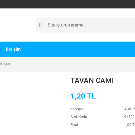
İletişim
N CAMI
TAVAN CAMI
1,20 TL
Kategori
AÇILI
Stok Kodu
91632
Fiyat
1,00 T