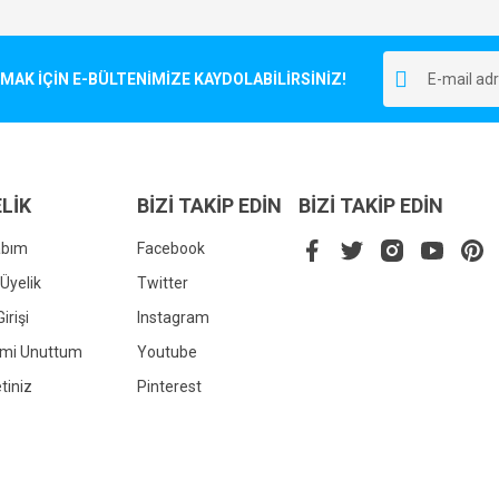
Bu ürüne ilk yorumu siz yapın!
r.
K İÇİN E-BÜLTENİMİZE KAYDOLABİLİRSİNİZ!
Yorum Yaz
LİK
BİZİ TAKİP EDİN
BİZİ TAKİP EDİN
abım
Facebook
Üyelik
Twitter
irişi
Instagram
Gönder
emi Unuttum
Youtube
tiniz
Pinterest