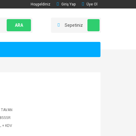
Hoşgeldiniz
Giriş Yap
Üye Ol
ARA
Sepetiniz
R TAVAN
8555R
L + KDV