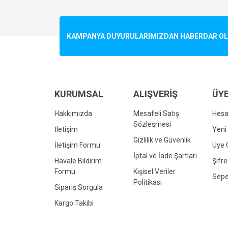
Görüş ve önerileriniz için teşekkür ederiz.
Ürün resmi kalitesiz, bozuk veya görüntülenemiyo
KAMPANYA DUYURULARIMIZDAN HABERDAR OLMA
Ürün açıklamasında eksik bilgiler bulunuyor.
Ürün bilgilerinde hatalar bulunuyor.
Ürün fiyatı diğer sitelerden daha pahalı.
Bu ürüne benzer farklı alternatifler olmalı.
KURUMSAL
ALIŞVERİŞ
ÜYE
Hakkımızda
Mesafeli Satış
Hes
Sözleşmesi
İletişim
Yeni 
Gizlilik ve Güvenlik
İletişim Formu
Üye G
İptal ve İade Şartları
Havale Bildirim
Şifr
Formu
Kişisel Veriler
Sepe
Politikası
Sipariş Sorgula
Kargo Takibi