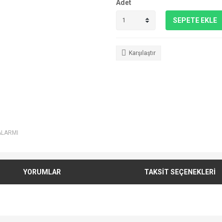
Adet
SEPETE EKLE
Karşılaştır
ALARMI
YORUMLAR
TAKSİT SEÇENEKLERİ
e diğer konularda yetersiz gördüğünüz noktaları öneri formunu kullanarak tarafımı