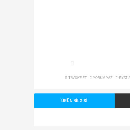
TAVSİYE ET
YORUM YAZ
FİYAT 
ÜRÜN BİLGİSİ
Bu ürünün fiyat bilgisi, resim, ürün açıklamalarında v