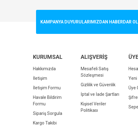
Görüş ve önerileriniz için teşekkür ederiz.
Ürün resmi kalitesiz, bozuk veya görüntülenemiyo
KAMPANYA DUYURULARIMIZDAN HABERDAR OLMA
Ürün açıklamasında eksik bilgiler bulunuyor.
Ürün bilgilerinde hatalar bulunuyor.
Ürün fiyatı diğer sitelerden daha pahalı.
Bu ürüne benzer farklı alternatifler olmalı.
KURUMSAL
ALIŞVERİŞ
ÜYE
Hakkımızda
Mesafeli Satış
Hes
Sözleşmesi
İletişim
Yeni 
Gizlilik ve Güvenlik
İletişim Formu
Üye G
İptal ve İade Şartları
Havale Bildirim
Şifr
Formu
Kişisel Veriler
Sepe
Politikası
Sipariş Sorgula
Kargo Takibi