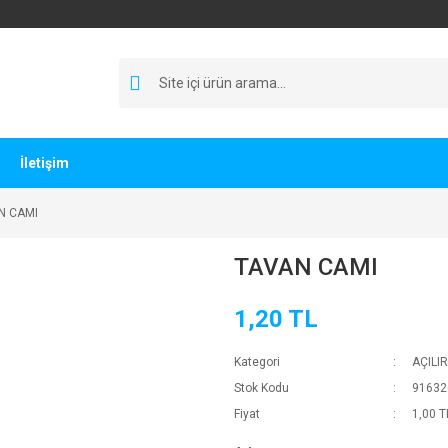
İletişim
N CAMI
TAVAN CAMI
1,20 TL
Kategori
AÇILI
Stok Kodu
91632
Fiyat
1,00 T