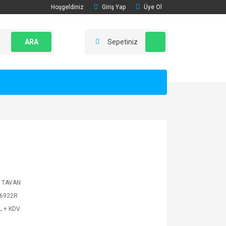
Hoşgeldiniz
Giriş Yap
Üye Ol
ARA
Sepetiniz
R TAVAN
6922R
L + KDV