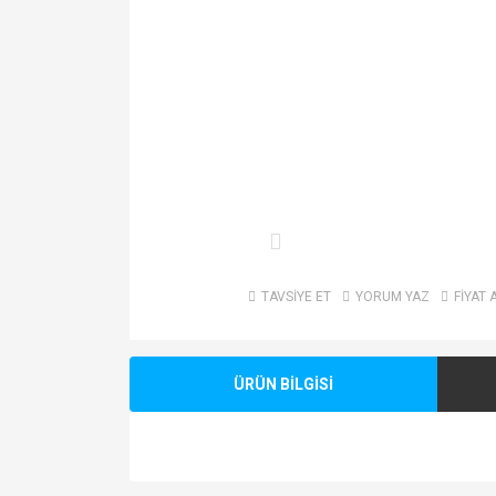
TAVSİYE ET
YORUM YAZ
FİYAT 
ÜRÜN BİLGİSİ
Bu ürünün fiyat bilgisi, resim, ürün açıklamalarında v