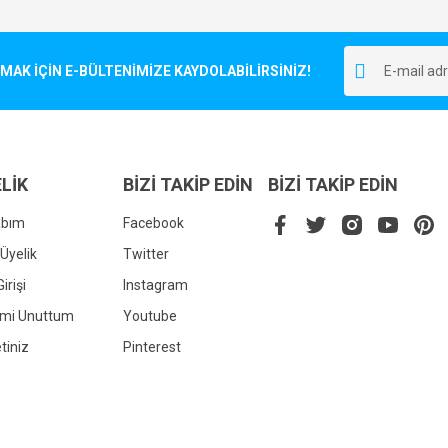
Bu ürüne ilk yorumu siz yapın!
r.
K İÇİN E-BÜLTENİMİZE KAYDOLABİLİRSİNİZ!
Yorum Yaz
LİK
BİZİ TAKİP EDİN
BİZİ TAKİP EDİN
abım
Facebook
Üyelik
Twitter
irişi
Instagram
Gönder
emi Unuttum
Youtube
tiniz
Pinterest