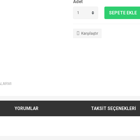
Adet
SEPETE EKLE
Karşılaştır
ALARMI
YORUMLAR
TAKSİT SEÇENEKLERİ
e diğer konularda yetersiz gördüğünüz noktaları öneri formunu kullanarak tarafımı