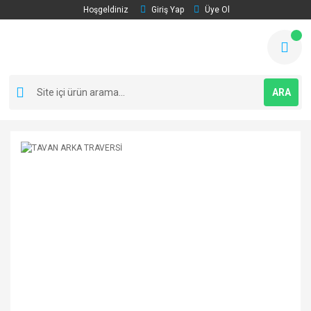
Hoşgeldiniz
Giriş Yap
Üye Ol
ARA