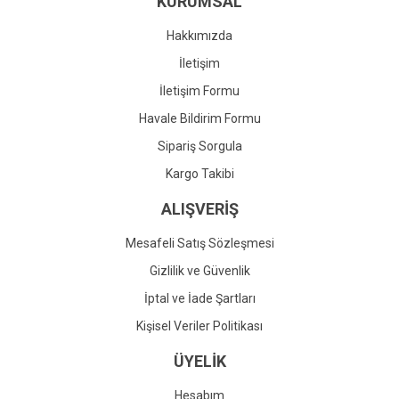
KURUMSAL
Ürün fiyatı diğer sitelerden daha pahalı.
Bu ürüne benzer farklı alternatifler olmalı.
Hakkımızda
İletişim
İletişim Formu
Havale Bildirim Formu
Gönder
Sipariş Sorgula
Kargo Takibi
ALIŞVERİŞ
Mesafeli Satış Sözleşmesi
Gizlilik ve Güvenlik
İptal ve İade Şartları
Kişisel Veriler Politikası
ÜYELİK
Hesabım