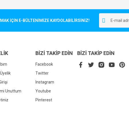
Bu ürüne ilk yorumu siz yapın!
r.
K İÇİN E-BÜLTENİMİZE KAYDOLABİLİRSİNİZ!
Yorum Yaz
LİK
BİZİ TAKİP EDİN
BİZİ TAKİP EDİN
abım
Facebook
Üyelik
Twitter
irişi
Instagram
Gönder
emi Unuttum
Youtube
tiniz
Pinterest