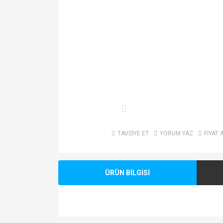
TAVSİYE ET
YORUM YAZ
FİYAT 
ÜRÜN BİLGİSİ
Bu ürünün fiyat bilgisi, resim, ürün açıklamalarında v