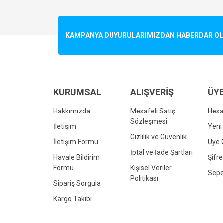
Görüş ve önerileriniz için teşekkür ederiz.
Ürün resmi kalitesiz, bozuk veya görüntülenemiyo
KAMPANYA DUYURULARIMIZDAN HABERDAR OLMA
Ürün açıklamasında eksik bilgiler bulunuyor.
Ürün bilgilerinde hatalar bulunuyor.
Ürün fiyatı diğer sitelerden daha pahalı.
Bu ürüne benzer farklı alternatifler olmalı.
KURUMSAL
ALIŞVERİŞ
ÜYE
Hakkımızda
Mesafeli Satış
Hes
Sözleşmesi
İletişim
Yeni 
Gizlilik ve Güvenlik
İletişim Formu
Üye G
İptal ve İade Şartları
Havale Bildirim
Şifr
Formu
Kişisel Veriler
Sepe
Politikası
Sipariş Sorgula
Kargo Takibi