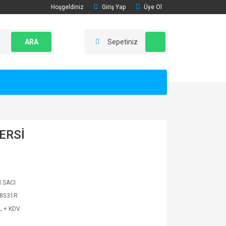
Hoşgeldiniz
Giriş Yap
Üye Ol
ARA
Sepetiniz
ERSİ
 SACI
8531R
L + KDV