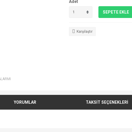
Adet
SEPETE EKLE
Karşılaştır
ALARMI
YORUMLAR
TAKSİT SEÇENEKLERİ
e diğer konularda yetersiz gördüğünüz noktaları öneri formunu kullanarak tarafımı