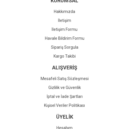
KURUMSAL
Ürün fiyatı diğer sitelerden daha pahalı.
Bu ürüne benzer farklı alternatifler olmalı.
Hakkımızda
İletişim
İletişim Formu
Havale Bildirim Formu
Gönder
Sipariş Sorgula
Kargo Takibi
ALIŞVERİŞ
Mesafeli Satış Sözleşmesi
Gizlilik ve Güvenlik
İptal ve İade Şartları
Kişisel Veriler Politikası
ÜYELİK
Hesabım