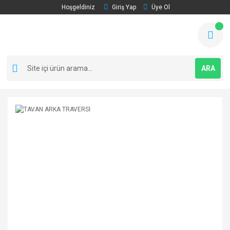
Hoşgeldiniz
Giriş Yap
Üye Ol
ARA