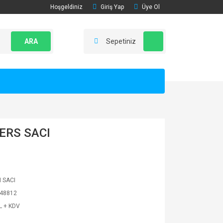
Hoşgeldiniz
Giriş Yap
Üye Ol
ARA
Sepetiniz
ERS SACI
 SACI
48812
L + KDV