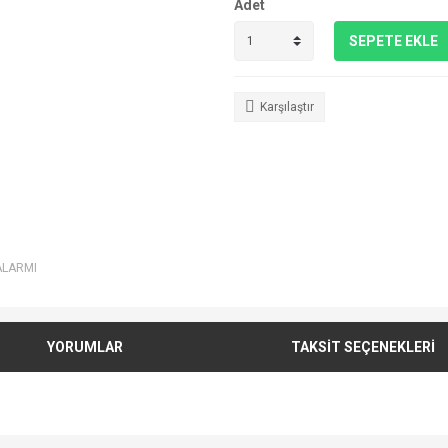
Adet
SEPETE EKLE
Karşılaştır
ALARMI
YORUMLAR
TAKSİT SEÇENEKLERİ
e diğer konularda yetersiz gördüğünüz noktaları öneri formunu kullanarak tarafımı