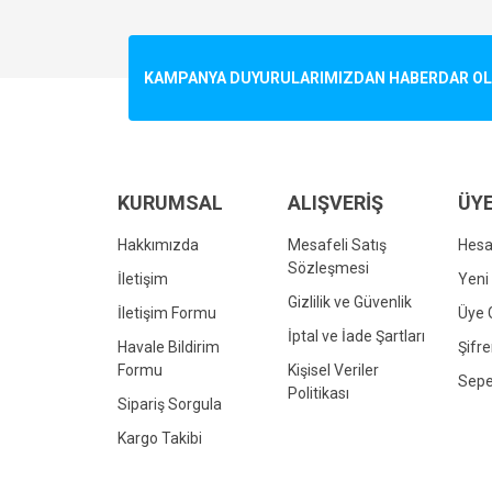
Görüş ve önerileriniz için teşekkür ederiz.
Ürün resmi kalitesiz, bozuk veya görüntülenemiyo
KAMPANYA DUYURULARIMIZDAN HABERDAR OLMA
Ürün açıklamasında eksik bilgiler bulunuyor.
Ürün bilgilerinde hatalar bulunuyor.
Ürün fiyatı diğer sitelerden daha pahalı.
Bu ürüne benzer farklı alternatifler olmalı.
KURUMSAL
ALIŞVERİŞ
ÜYE
Hakkımızda
Mesafeli Satış
Hes
Sözleşmesi
İletişim
Yeni 
Gizlilik ve Güvenlik
İletişim Formu
Üye G
İptal ve İade Şartları
Havale Bildirim
Şifr
Formu
Kişisel Veriler
Sepe
Politikası
Sipariş Sorgula
Kargo Takibi