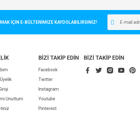
Bu ürüne ilk yorumu siz yapın!
r.
K İÇİN E-BÜLTENİMİZE KAYDOLABİLİRSİNİZ!
Yorum Yaz
LİK
BİZİ TAKİP EDİN
BİZİ TAKİP EDİN
abım
Facebook
Üyelik
Twitter
irişi
Instagram
Gönder
emi Unuttum
Youtube
tiniz
Pinterest