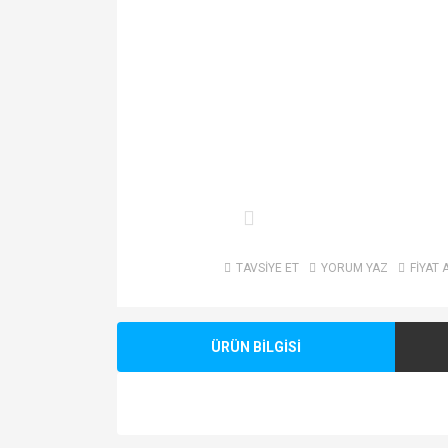
TAVSİYE ET
YORUM YAZ
FİYAT 
ÜRÜN BİLGİSİ
Bu ürünün fiyat bilgisi, resim, ürün açıklamalarında v