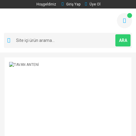
Hoşgeldiniz
Giriş Yap
Üye Ol
ARA