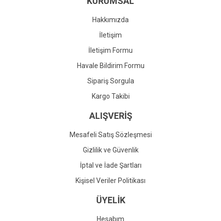
KURUMSAL
Ürün fiyatı diğer sitelerden daha pahalı.
Bu ürüne benzer farklı alternatifler olmalı.
Hakkımızda
İletişim
İletişim Formu
Havale Bildirim Formu
Gönder
Sipariş Sorgula
Kargo Takibi
ALIŞVERİŞ
Mesafeli Satış Sözleşmesi
Gizlilik ve Güvenlik
İptal ve İade Şartları
Kişisel Veriler Politikası
ÜYELİK
Hesabım