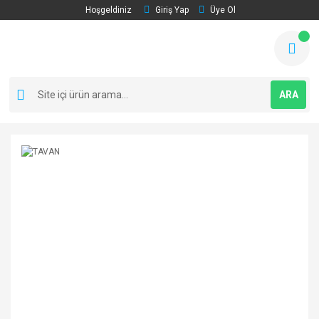
Hoşgeldiniz
Giriş Yap
Üye Ol
ARA