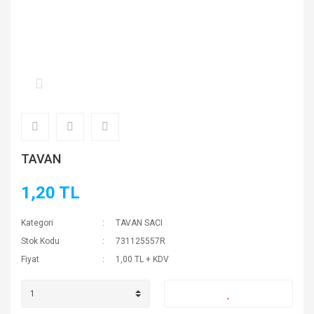
TAVAN
1,20 TL
Kategori
TAVAN SACI
Stok Kodu
731125557R
Fiyat
1,00 TL + KDV