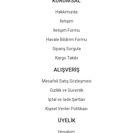
KURUMSAL
Ürün fiyatı diğer sitelerden daha pahalı.
Bu ürüne benzer farklı alternatifler olmalı.
Hakkımızda
İletişim
İletişim Formu
Havale Bildirim Formu
Gönder
Sipariş Sorgula
Kargo Takibi
ALIŞVERİŞ
Mesafeli Satış Sözleşmesi
Gizlilik ve Güvenlik
İptal ve İade Şartları
Kişisel Veriler Politikası
ÜYELİK
Hesabım