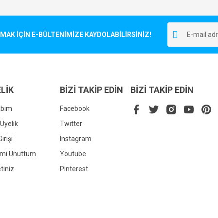
Bu ürüne ilk yorumu siz yapın!
r.
K İÇİN E-BÜLTENİMİZE KAYDOLABİLİRSİNİZ!
Yorum Yaz
LİK
BİZİ TAKİP EDİN
BİZİ TAKİP EDİN
abım
Facebook
Üyelik
Twitter
irişi
Instagram
Gönder
emi Unuttum
Youtube
tiniz
Pinterest