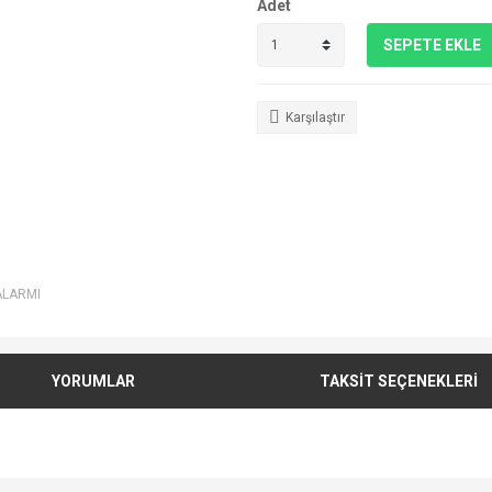
Adet
SEPETE EKLE
Karşılaştır
ALARMI
YORUMLAR
TAKSİT SEÇENEKLERİ
e diğer konularda yetersiz gördüğünüz noktaları öneri formunu kullanarak tarafımı