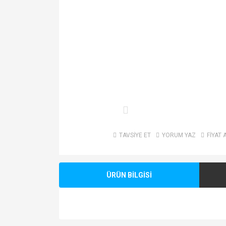
TAVSİYE ET
YORUM YAZ
FİYAT 
ÜRÜN BİLGİSİ
Bu ürünün fiyat bilgisi, resim, ürün açıklamalarında v