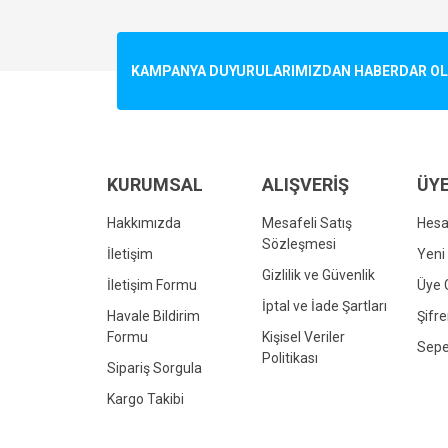
Görüş ve önerileriniz için teşekkür ederiz.
Ürün resmi kalitesiz, bozuk veya görüntülenemiyo
KAMPANYA DUYURULARIMIZDAN HABERDAR OLMA
Ürün açıklamasında eksik bilgiler bulunuyor.
Ürün bilgilerinde hatalar bulunuyor.
Ürün fiyatı diğer sitelerden daha pahalı.
Bu ürüne benzer farklı alternatifler olmalı.
KURUMSAL
ALIŞVERİŞ
ÜYE
Hakkımızda
Mesafeli Satış
Hes
Sözleşmesi
İletişim
Yeni 
Gizlilik ve Güvenlik
İletişim Formu
Üye G
İptal ve İade Şartları
Havale Bildirim
Şifr
Formu
Kişisel Veriler
Sepe
Politikası
Sipariş Sorgula
Kargo Takibi