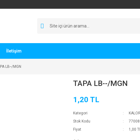
İletişim
PA LB--/MGN
TAPA LB--/MGN
1,20 TL
Kategori
KALO
Stok Kodu
77008
Fiyat
1,00 T