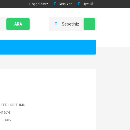
Hoşgeldiniz
Giriş Yap
Üye Ol
ARA
Sepetiniz
RİFER HORTUMU
41674
L + KDV