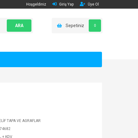
Hoşgeldiniz
Giriş Yap
Üye Ol
ARA
Sepetiniz
0
LİF TAPA VE AGRAFLAR
74682
L + KDV