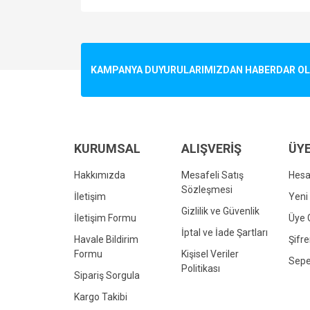
Bu ürünün fiyat bilgisi, resim, ürün açıklamalarında v
Görüş ve önerileriniz için teşekkür ederiz.
Ürün resmi kalitesiz, bozuk veya görüntülenemiyo
KAMPANYA DUYURULARIMIZDAN HABERDAR OLMA
Ürün açıklamasında eksik bilgiler bulunuyor.
Ürün bilgilerinde hatalar bulunuyor.
Ürün fiyatı diğer sitelerden daha pahalı.
Bu ürüne benzer farklı alternatifler olmalı.
KURUMSAL
ALIŞVERİŞ
ÜYE
Hakkımızda
Mesafeli Satış
Hes
Sözleşmesi
İletişim
Yeni 
Gizlilik ve Güvenlik
İletişim Formu
Üye G
İptal ve İade Şartları
Havale Bildirim
Şifr
Formu
Kişisel Veriler
Sepe
Politikası
Sipariş Sorgula
Kargo Takibi