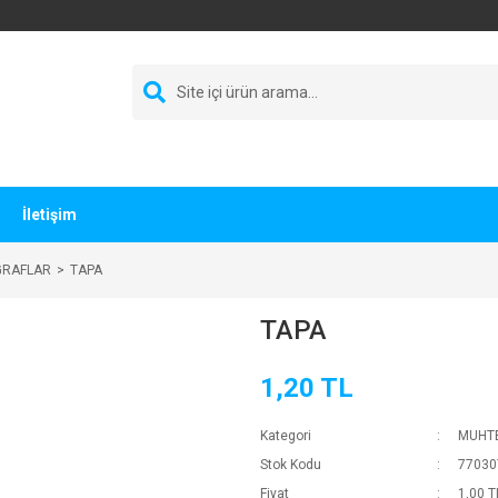
İletişim
GRAFLAR
TAPA
TAPA
1,20 TL
Kategori
MUHTE
Stok Kodu
77030
Fiyat
1,00 T