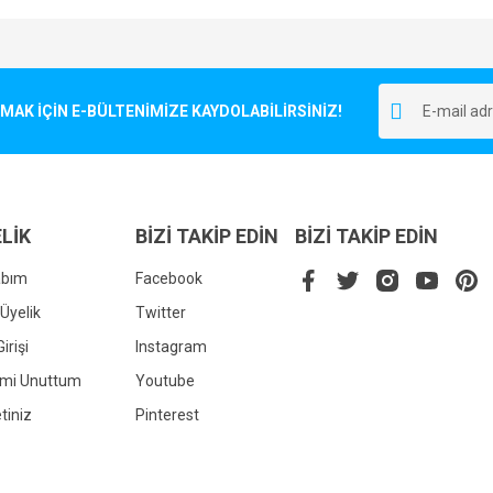
e diğer konularda yetersiz gördüğünüz noktaları öneri formunu kullanarak tarafımı
Bu ürüne ilk yorumu siz yapın!
r.
K İÇİN E-BÜLTENİMİZE KAYDOLABİLİRSİNİZ!
Yorum Yaz
LİK
BİZİ TAKİP EDİN
BİZİ TAKİP EDİN
abım
Facebook
Üyelik
Twitter
irişi
Instagram
Gönder
emi Unuttum
Youtube
tiniz
Pinterest