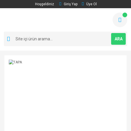
Hoşgeldiniz
Giriş Yap
Üye Ol
ARA