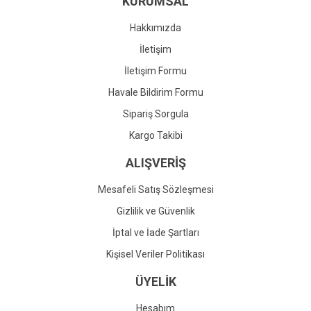
KURUMSAL
Ürün fiyatı diğer sitelerden daha pahalı.
Bu ürüne benzer farklı alternatifler olmalı.
Hakkımızda
İletişim
İletişim Formu
Havale Bildirim Formu
Gönder
Sipariş Sorgula
Kargo Takibi
ALIŞVERİŞ
Mesafeli Satış Sözleşmesi
Gizlilik ve Güvenlik
İptal ve İade Şartları
Kişisel Veriler Politikası
ÜYELİK
Hesabım