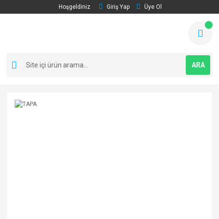
Hoşgeldiniz
Giriş Yap
Üye Ol
ARA