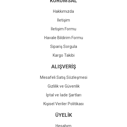
KURUMSAL
Ürün fiyatı diğer sitelerden daha pahalı.
Bu ürüne benzer farklı alternatifler olmalı.
Hakkımızda
İletişim
İletişim Formu
Havale Bildirim Formu
Gönder
Sipariş Sorgula
Kargo Takibi
ALIŞVERİŞ
Mesafeli Satış Sözleşmesi
Gizlilik ve Güvenlik
İptal ve İade Şartları
Kişisel Veriler Politikası
ÜYELİK
Hesabım