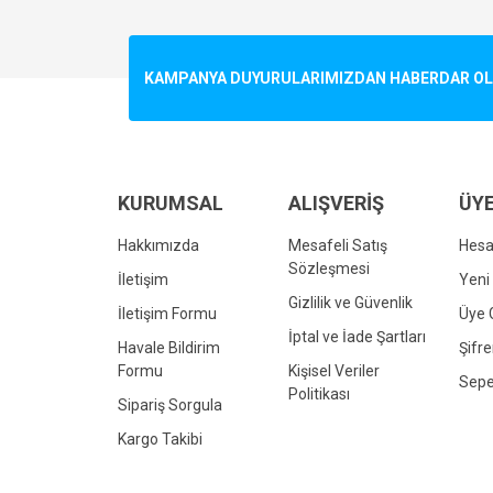
Görüş ve önerileriniz için teşekkür ederiz.
Ürün resmi kalitesiz, bozuk veya görüntülenemiyo
KAMPANYA DUYURULARIMIZDAN HABERDAR OLMA
Ürün açıklamasında eksik bilgiler bulunuyor.
Ürün bilgilerinde hatalar bulunuyor.
Ürün fiyatı diğer sitelerden daha pahalı.
Bu ürüne benzer farklı alternatifler olmalı.
KURUMSAL
ALIŞVERİŞ
ÜYE
Hakkımızda
Mesafeli Satış
Hes
Sözleşmesi
İletişim
Yeni 
Gizlilik ve Güvenlik
İletişim Formu
Üye G
İptal ve İade Şartları
Havale Bildirim
Şifr
Formu
Kişisel Veriler
Sepe
Politikası
Sipariş Sorgula
Kargo Takibi