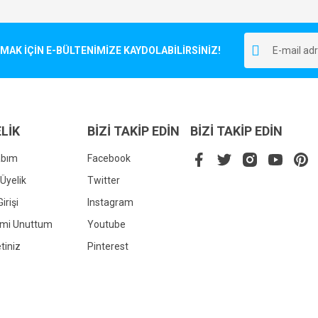
Bu ürüne ilk yorumu siz yapın!
r.
K İÇİN E-BÜLTENİMİZE KAYDOLABİLİRSİNİZ!
Yorum Yaz
LİK
BİZİ TAKİP EDİN
BİZİ TAKİP EDİN
abım
Facebook
Üyelik
Twitter
irişi
Instagram
Gönder
emi Unuttum
Youtube
tiniz
Pinterest