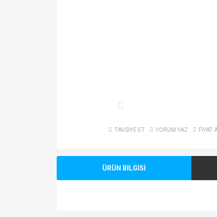
TAVSİYE ET
YORUM YAZ
FİYAT 
ÜRÜN BİLGİSİ
Bu ürünün fiyat bilgisi, resim, ürün açıklamalarında v