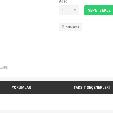
Adet
SEPETE EKLE
Karşılaştır
ALARMI
YORUMLAR
TAKSİT SEÇENEKLERİ
e diğer konularda yetersiz gördüğünüz noktaları öneri formunu kullanarak tarafımı