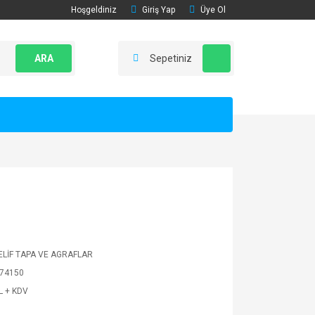
Hoşgeldiniz
Giriş Yap
Üye Ol
ARA
Sepetiniz
LİF TAPA VE AGRAFLAR
74150
L + KDV