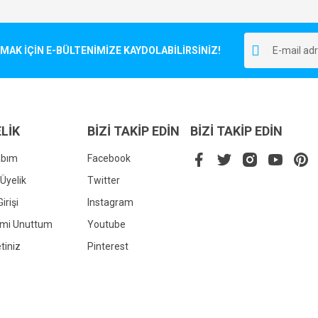
Bu ürüne ilk yorumu siz yapın!
r.
K İÇİN E-BÜLTENİMİZE KAYDOLABİLİRSİNİZ!
Yorum Yaz
LİK
BİZİ TAKİP EDİN
BİZİ TAKİP EDİN
abım
Facebook
Üyelik
Twitter
irişi
Instagram
Gönder
emi Unuttum
Youtube
tiniz
Pinterest