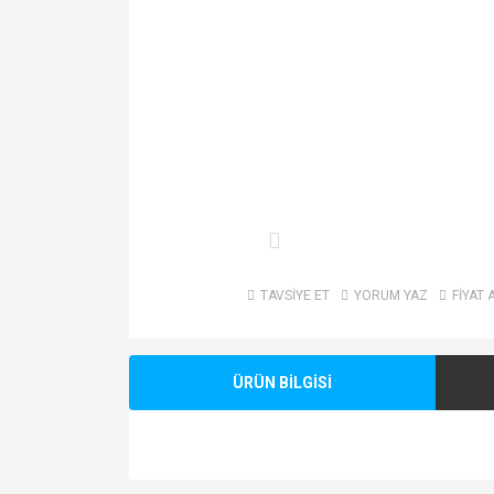
TAVSİYE ET
YORUM YAZ
FİYAT 
ÜRÜN BİLGİSİ
Bu ürünün fiyat bilgisi, resim, ürün açıklamalarında v