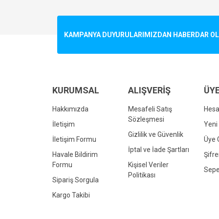
Görüş ve önerileriniz için teşekkür ederiz.
Ürün resmi kalitesiz, bozuk veya görüntülenemiyo
KAMPANYA DUYURULARIMIZDAN HABERDAR OLMA
Ürün açıklamasında eksik bilgiler bulunuyor.
Ürün bilgilerinde hatalar bulunuyor.
Ürün fiyatı diğer sitelerden daha pahalı.
Bu ürüne benzer farklı alternatifler olmalı.
KURUMSAL
ALIŞVERİŞ
ÜYE
Hakkımızda
Mesafeli Satış
Hes
Sözleşmesi
İletişim
Yeni 
Gizlilik ve Güvenlik
İletişim Formu
Üye G
İptal ve İade Şartları
Havale Bildirim
Şifr
Formu
Kişisel Veriler
Sepe
Politikası
Sipariş Sorgula
Kargo Takibi