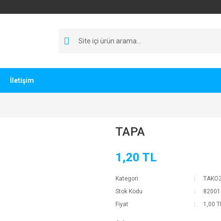
İletişim
TAPA
1,20 TL
Kategori
TAKO
Stok Kodu
82001
Fiyat
1,00 T