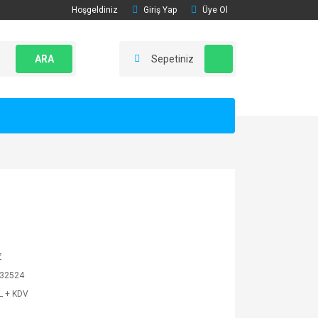
Hoşgeldiniz
Giriş Yap
Üye Ol
ARA
Sepetiniz
Z
32524
L + KDV