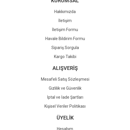
KURUMSAL
Ürün fiyatı diğer sitelerden daha pahalı.
Bu ürüne benzer farklı alternatifler olmalı.
Hakkımızda
İletişim
İletişim Formu
Havale Bildirim Formu
Gönder
Sipariş Sorgula
Kargo Takibi
ALIŞVERİŞ
Mesafeli Satış Sözleşmesi
Gizlilik ve Güvenlik
İptal ve İade Şartları
Kişisel Veriler Politikası
ÜYELİK
Hesabım