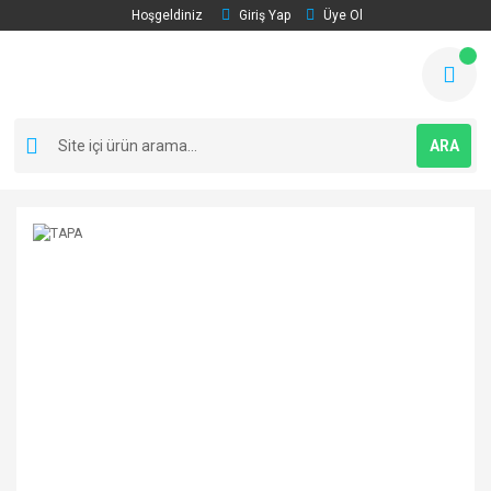
Hoşgeldiniz
Giriş Yap
Üye Ol
ARA