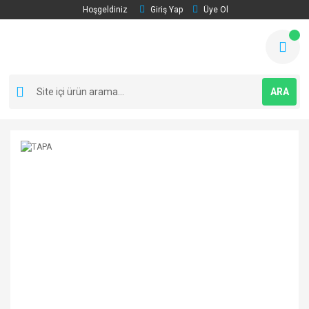
Hoşgeldiniz
Giriş Yap
Üye Ol
ARA