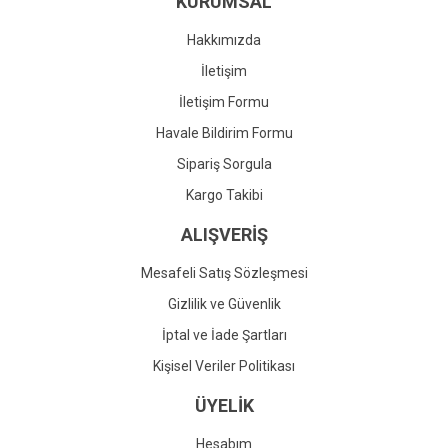
KURUMSAL
Ürün fiyatı diğer sitelerden daha pahalı.
Bu ürüne benzer farklı alternatifler olmalı.
Hakkımızda
İletişim
İletişim Formu
Havale Bildirim Formu
Gönder
Sipariş Sorgula
Kargo Takibi
ALIŞVERİŞ
Mesafeli Satış Sözleşmesi
Gizlilik ve Güvenlik
İptal ve İade Şartları
Kişisel Veriler Politikası
ÜYELİK
Hesabım