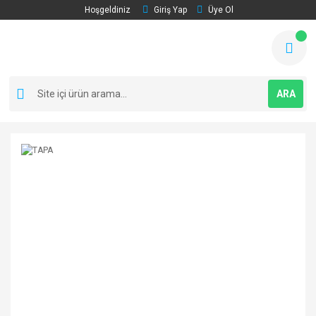
Hoşgeldiniz
Giriş Yap
Üye Ol
ARA