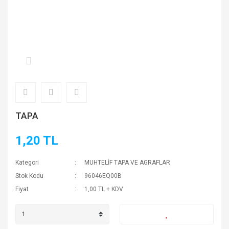
TAPA
1,20 TL
Kategori
MUHTELİF TAPA VE AGRAFLAR
Stok Kodu
96046EQ00B
Fiyat
1,00 TL + KDV