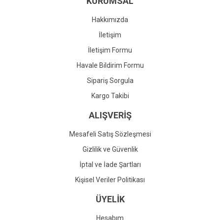
KURUMSAL
Ürün fiyatı diğer sitelerden daha pahalı.
Bu ürüne benzer farklı alternatifler olmalı.
Hakkımızda
İletişim
İletişim Formu
Havale Bildirim Formu
Gönder
Sipariş Sorgula
Kargo Takibi
ALIŞVERİŞ
Mesafeli Satış Sözleşmesi
Gizlilik ve Güvenlik
İptal ve İade Şartları
Kişisel Veriler Politikası
ÜYELİK
Hesabım