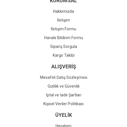
KURUMSAL
Ürün fiyatı diğer sitelerden daha pahalı.
Bu ürüne benzer farklı alternatifler olmalı.
Hakkımızda
İletişim
İletişim Formu
Havale Bildirim Formu
Gönder
Sipariş Sorgula
Kargo Takibi
ALIŞVERİŞ
Mesafeli Satış Sözleşmesi
Gizlilik ve Güvenlik
İptal ve İade Şartları
Kişisel Veriler Politikası
ÜYELİK
Hesabım