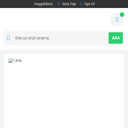
Hoşgeldiniz
Giriş Yap
Üye Ol
ARA