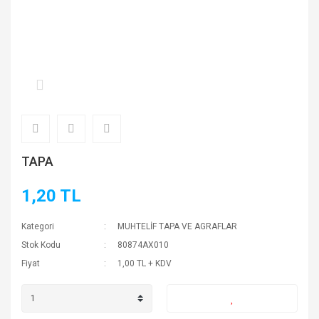
TAPA
1,20 TL
Kategori
MUHTELİF TAPA VE AGRAFLAR
Stok Kodu
80874AX010
Fiyat
1,00 TL + KDV