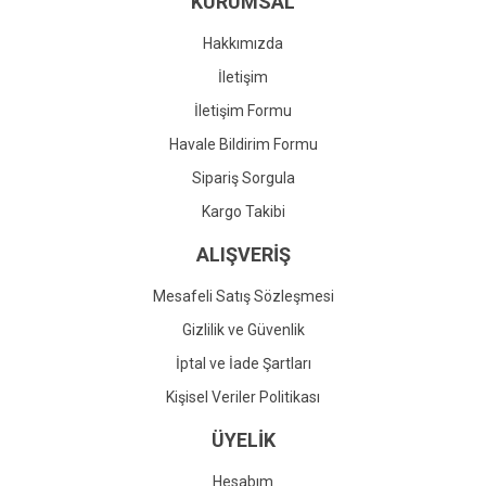
KURUMSAL
Ürün fiyatı diğer sitelerden daha pahalı.
Bu ürüne benzer farklı alternatifler olmalı.
Hakkımızda
İletişim
İletişim Formu
Havale Bildirim Formu
Gönder
Sipariş Sorgula
Kargo Takibi
ALIŞVERİŞ
Mesafeli Satış Sözleşmesi
Gizlilik ve Güvenlik
İptal ve İade Şartları
Kişisel Veriler Politikası
ÜYELİK
Hesabım