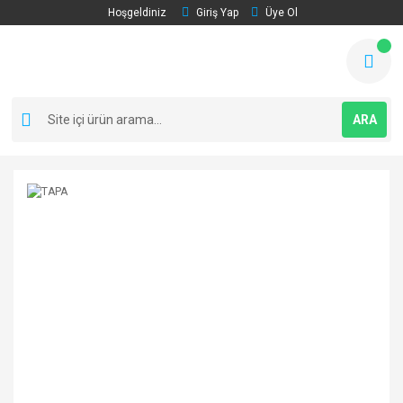
Hoşgeldiniz
Giriş Yap
Üye Ol
ARA