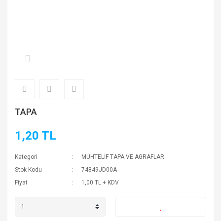
TAPA
1,20 TL
Kategori
MUHTELİF TAPA VE AGRAFLAR
Stok Kodu
74849JD00A
Fiyat
1,00 TL + KDV