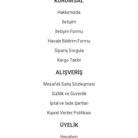
KURUMSAL
Ürün fiyatı diğer sitelerden daha pahalı.
Bu ürüne benzer farklı alternatifler olmalı.
Hakkımızda
İletişim
İletişim Formu
Havale Bildirim Formu
Gönder
Sipariş Sorgula
Kargo Takibi
ALIŞVERİŞ
Mesafeli Satış Sözleşmesi
Gizlilik ve Güvenlik
İptal ve İade Şartları
Kişisel Veriler Politikası
ÜYELİK
Hesabım