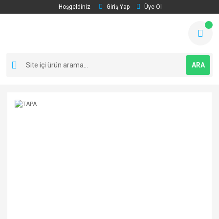
Hoşgeldiniz
Giriş Yap
Üye Ol
ARA