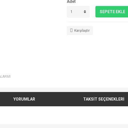
Adet
SEPETE EKLE
Karşılaştır
ALARMI
YORUMLAR
TAKSİT SEÇENEKLERİ
e diğer konularda yetersiz gördüğünüz noktaları öneri formunu kullanarak tarafımı