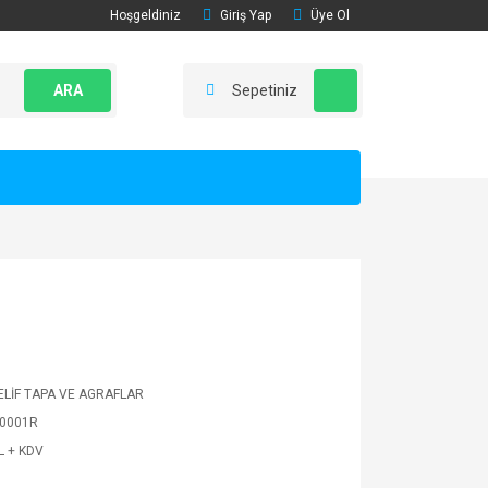
Hoşgeldiniz
Giriş Yap
Üye Ol
ARA
Sepetiniz
LİF TAPA VE AGRAFLAR
0001R
L + KDV