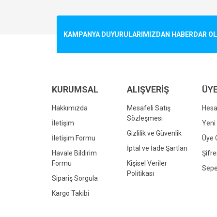
Görüş ve önerileriniz için teşekkür ederiz.
Ürün resmi kalitesiz, bozuk veya görüntülenemiyo
KAMPANYA DUYURULARIMIZDAN HABERDAR OLMA
Ürün açıklamasında eksik bilgiler bulunuyor.
Ürün bilgilerinde hatalar bulunuyor.
Ürün fiyatı diğer sitelerden daha pahalı.
Bu ürüne benzer farklı alternatifler olmalı.
KURUMSAL
ALIŞVERİŞ
ÜYE
Hakkımızda
Mesafeli Satış
Hes
Sözleşmesi
İletişim
Yeni 
Gizlilik ve Güvenlik
İletişim Formu
Üye G
İptal ve İade Şartları
Havale Bildirim
Şifr
Formu
Kişisel Veriler
Sepe
Politikası
Sipariş Sorgula
Kargo Takibi