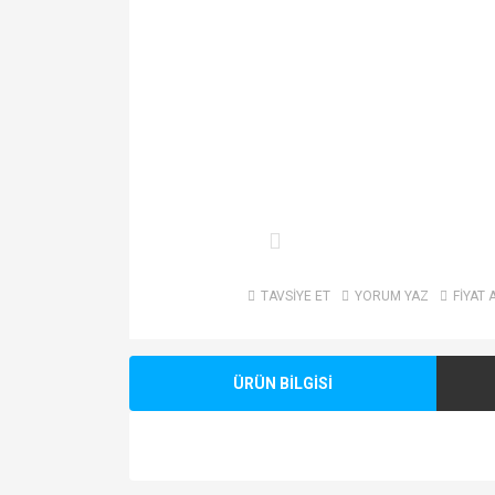
TAVSİYE ET
YORUM YAZ
FİYAT 
ÜRÜN BİLGİSİ
Bu ürünün fiyat bilgisi, resim, ürün açıklamalarında v