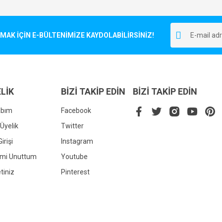
Bu ürüne ilk yorumu siz yapın!
r.
K İÇİN E-BÜLTENİMİZE KAYDOLABİLİRSİNİZ!
Yorum Yaz
LİK
BİZİ TAKİP EDİN
BİZİ TAKİP EDİN
abım
Facebook
Üyelik
Twitter
irişi
Instagram
Gönder
emi Unuttum
Youtube
tiniz
Pinterest