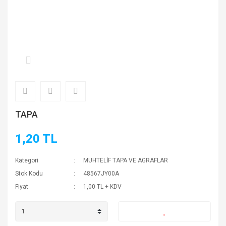
TAPA
1,20 TL
Kategori
MUHTELİF TAPA VE AGRAFLAR
Stok Kodu
48567JY00A
Fiyat
1,00 TL + KDV