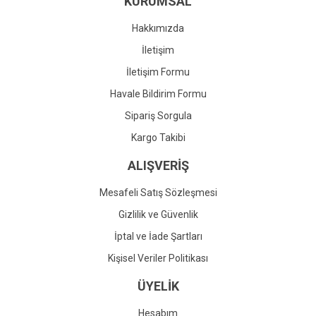
KURUMSAL
Ürün fiyatı diğer sitelerden daha pahalı.
Bu ürüne benzer farklı alternatifler olmalı.
Hakkımızda
İletişim
İletişim Formu
Havale Bildirim Formu
Gönder
Sipariş Sorgula
Kargo Takibi
ALIŞVERİŞ
Mesafeli Satış Sözleşmesi
Gizlilik ve Güvenlik
İptal ve İade Şartları
Kişisel Veriler Politikası
ÜYELİK
Hesabım