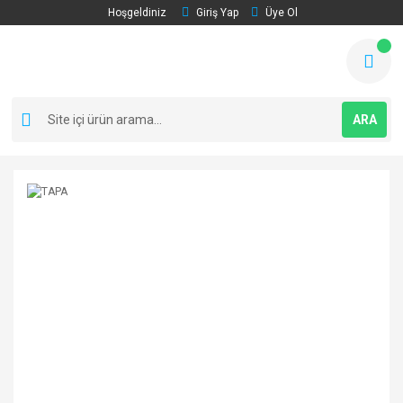
Hoşgeldiniz
Giriş Yap
Üye Ol
ARA