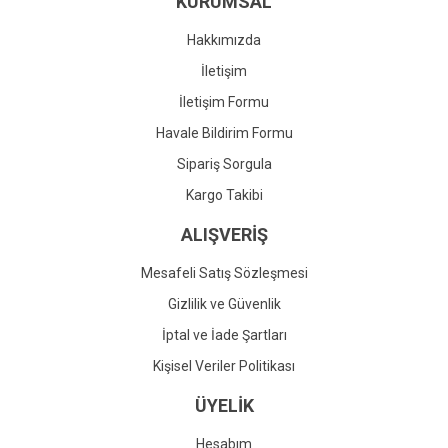
KURUMSAL
Ürün fiyatı diğer sitelerden daha pahalı.
Bu ürüne benzer farklı alternatifler olmalı.
Hakkımızda
İletişim
İletişim Formu
Havale Bildirim Formu
Gönder
Sipariş Sorgula
Kargo Takibi
ALIŞVERİŞ
Mesafeli Satış Sözleşmesi
Gizlilik ve Güvenlik
İptal ve İade Şartları
Kişisel Veriler Politikası
ÜYELİK
Hesabım