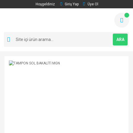
Hoşgeldiniz
Giriş Yap
Üye Ol
ARA