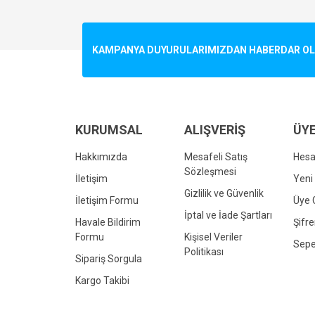
Görüş ve önerileriniz için teşekkür ederiz.
Ürün resmi kalitesiz, bozuk veya görüntülenemiyo
KAMPANYA DUYURULARIMIZDAN HABERDAR OLMA
Ürün açıklamasında eksik bilgiler bulunuyor.
Ürün bilgilerinde hatalar bulunuyor.
Ürün fiyatı diğer sitelerden daha pahalı.
Bu ürüne benzer farklı alternatifler olmalı.
KURUMSAL
ALIŞVERİŞ
ÜYE
Hakkımızda
Mesafeli Satış
Hes
Sözleşmesi
İletişim
Yeni 
Gizlilik ve Güvenlik
İletişim Formu
Üye G
İptal ve İade Şartları
Havale Bildirim
Şifr
Formu
Kişisel Veriler
Sepe
Politikası
Sipariş Sorgula
Kargo Takibi