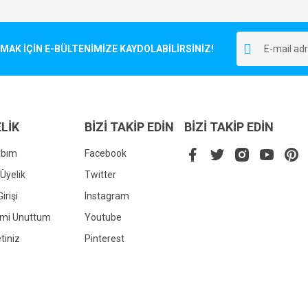
Bu ürüne ilk yorumu siz yapın!
r.
K İÇİN E-BÜLTENİMİZE KAYDOLABİLİRSİNİZ!
Yorum Yaz
LİK
BİZİ TAKİP EDİN
BİZİ TAKİP EDİN
abım
Facebook
Üyelik
Twitter
irişi
Instagram
Gönder
emi Unuttum
Youtube
tiniz
Pinterest