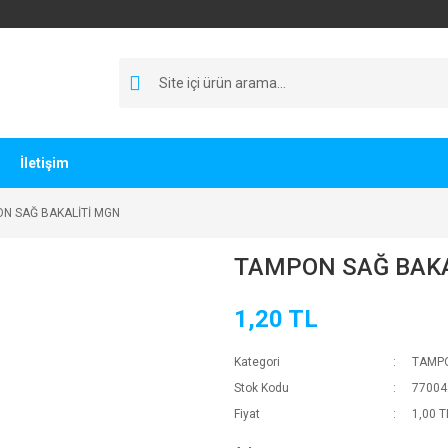
İletişim
N SAĞ BAKALİTİ MGN
TAMPON SAĞ BAKA
1,20 TL
Kategori
TAMP
Stok Kodu
77004
Fiyat
1,00 T