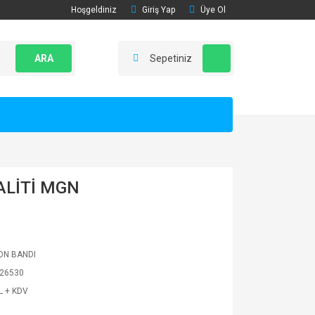
Hoşgeldiniz
Giriş Yap
Üye Ol
ARA
Sepetiniz
LİTİ MGN
ON BANDI
26530
L + KDV