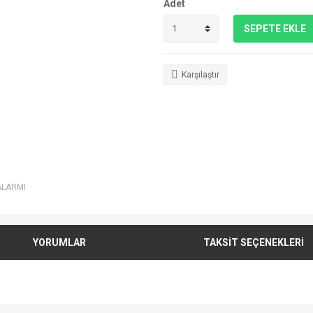
Adet
SEPETE EKLE
Karşılaştır
ALARMI
YORUMLAR
TAKSİT SEÇENEKLERİ
e diğer konularda yetersiz gördüğünüz noktaları öneri formunu kullanarak tarafımı