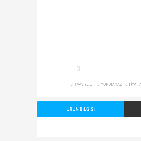
TAVSİYE ET
YORUM YAZ
FİYAT 
ÜRÜN BİLGİSİ
Bu ürünün fiyat bilgisi, resim, ürün açıklamalarında v