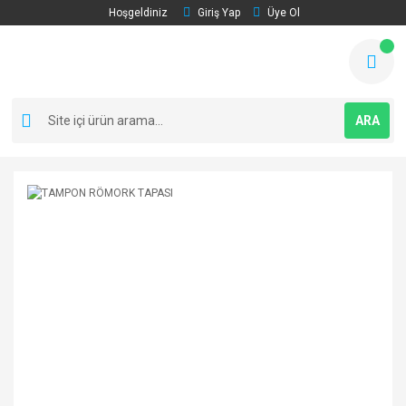
Hoşgeldiniz
Giriş Yap
Üye Ol
ARA