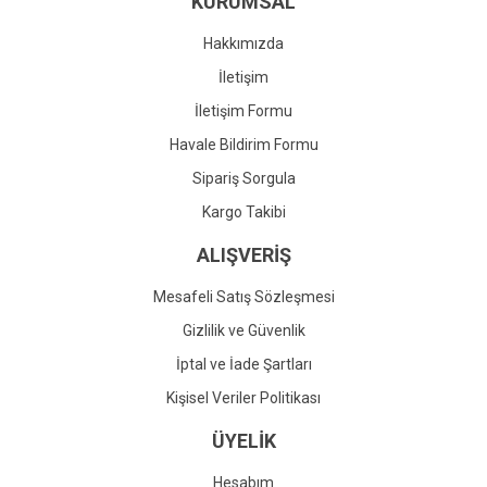
KURUMSAL
Ürün fiyatı diğer sitelerden daha pahalı.
Bu ürüne benzer farklı alternatifler olmalı.
Hakkımızda
İletişim
İletişim Formu
Havale Bildirim Formu
Gönder
Sipariş Sorgula
Kargo Takibi
ALIŞVERİŞ
Mesafeli Satış Sözleşmesi
Gizlilik ve Güvenlik
İptal ve İade Şartları
Kişisel Veriler Politikası
ÜYELİK
Hesabım