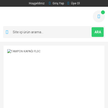
Hoşgeldiniz
Giriş Yap
Üye Ol
ARA