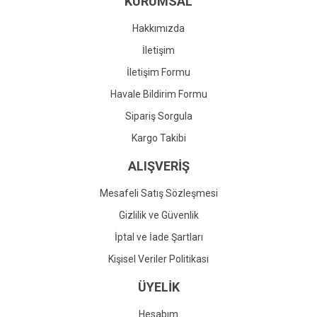
KURUMSAL
Ürün fiyatı diğer sitelerden daha pahalı.
Bu ürüne benzer farklı alternatifler olmalı.
Hakkımızda
İletişim
İletişim Formu
Havale Bildirim Formu
Gönder
Sipariş Sorgula
Kargo Takibi
ALIŞVERİŞ
Mesafeli Satış Sözleşmesi
Gizlilik ve Güvenlik
İptal ve İade Şartları
Kişisel Veriler Politikası
ÜYELİK
Hesabım