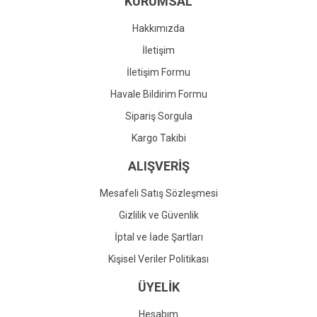
KURUMSAL
Ürün fiyatı diğer sitelerden daha pahalı.
Bu ürüne benzer farklı alternatifler olmalı.
Hakkımızda
İletişim
İletişim Formu
Havale Bildirim Formu
Gönder
Sipariş Sorgula
Kargo Takibi
ALIŞVERİŞ
Mesafeli Satış Sözleşmesi
Gizlilik ve Güvenlik
İptal ve İade Şartları
Kişisel Veriler Politikası
ÜYELİK
Hesabım