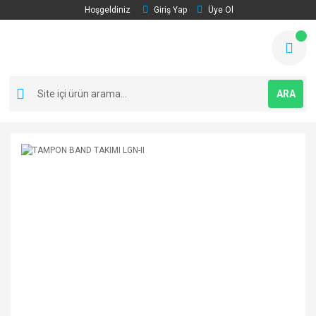
Hoşgeldiniz
Giriş Yap
Üye Ol
ARA