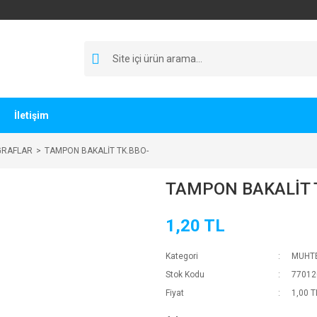
İletişim
GRAFLAR
TAMPON BAKALİT TK.BBO-
TAMPON BAKALİT 
1,20 TL
Kategori
MUHTE
Stok Kodu
77012
Fiyat
1,00 T