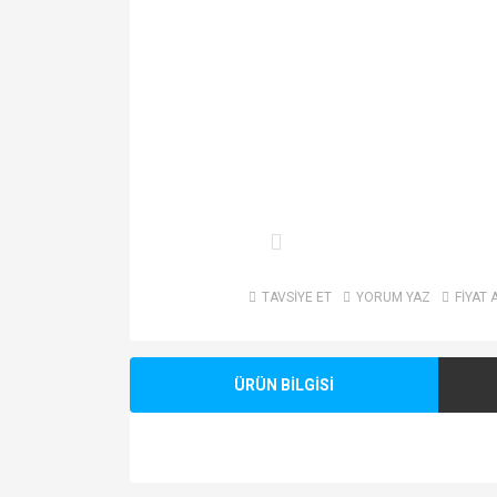
TAVSİYE ET
YORUM YAZ
FİYAT 
ÜRÜN BİLGİSİ
Bu ürünün fiyat bilgisi, resim, ürün açıklamalarında v