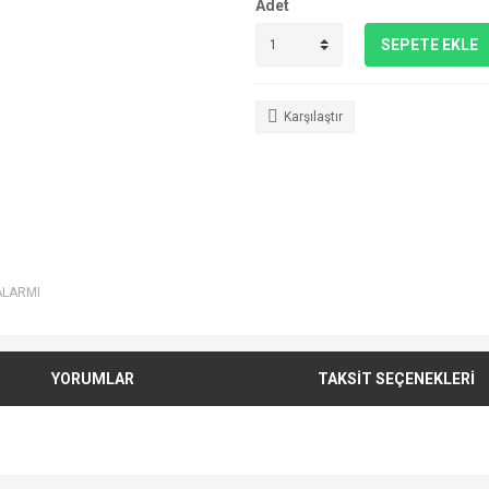
Adet
SEPETE EKLE
Karşılaştır
ALARMI
YORUMLAR
TAKSİT SEÇENEKLERİ
e diğer konularda yetersiz gördüğünüz noktaları öneri formunu kullanarak tarafımı