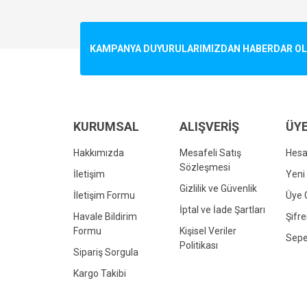
Görüş ve önerileriniz için teşekkür ederiz.
Ürün resmi kalitesiz, bozuk veya görüntülenemiyo
KAMPANYA DUYURULARIMIZDAN HABERDAR OLMA
Ürün açıklamasında eksik bilgiler bulunuyor.
Ürün bilgilerinde hatalar bulunuyor.
Ürün fiyatı diğer sitelerden daha pahalı.
Bu ürüne benzer farklı alternatifler olmalı.
KURUMSAL
ALIŞVERİŞ
ÜYE
Hakkımızda
Mesafeli Satış
Hes
Sözleşmesi
İletişim
Yeni 
Gizlilik ve Güvenlik
İletişim Formu
Üye G
İptal ve İade Şartları
Havale Bildirim
Şifr
Formu
Kişisel Veriler
Sepe
Politikası
Sipariş Sorgula
Kargo Takibi