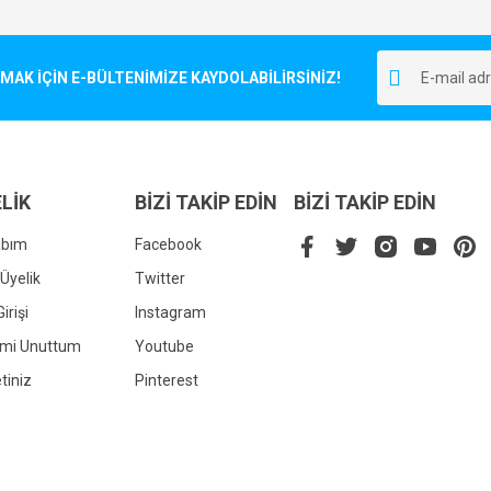
Bu ürüne ilk yorumu siz yapın!
r.
K İÇİN E-BÜLTENİMİZE KAYDOLABİLİRSİNİZ!
Yorum Yaz
LİK
BİZİ TAKİP EDİN
BİZİ TAKİP EDİN
abım
Facebook
Üyelik
Twitter
irişi
Instagram
Gönder
emi Unuttum
Youtube
tiniz
Pinterest