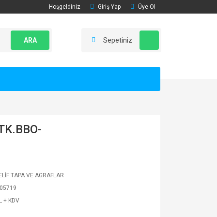
Hoşgeldiniz
Giriş Yap
Üye Ol
ARA
Sepetiniz
TK.BBO-
LİF TAPA VE AGRAFLAR
05719
L + KDV