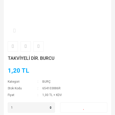
TAKVİYELİ DİR. BURCU
1,20 TL
Kategori
BURÇ
Stok Kodu
654103886R
Fiyat
1,00 TL + KDV