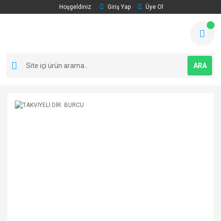
Hoşgeldiniz
Giriş Yap
Üye Ol
ARA