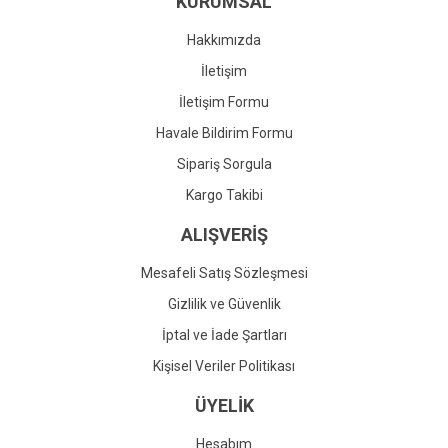
KURUMSAL
Ürün fiyatı diğer sitelerden daha pahalı.
Bu ürüne benzer farklı alternatifler olmalı.
Hakkımızda
İletişim
İletişim Formu
Havale Bildirim Formu
Gönder
Sipariş Sorgula
Kargo Takibi
ALIŞVERİŞ
Mesafeli Satış Sözleşmesi
Gizlilik ve Güvenlik
İptal ve İade Şartları
Kişisel Veriler Politikası
ÜYELİK
Hesabım