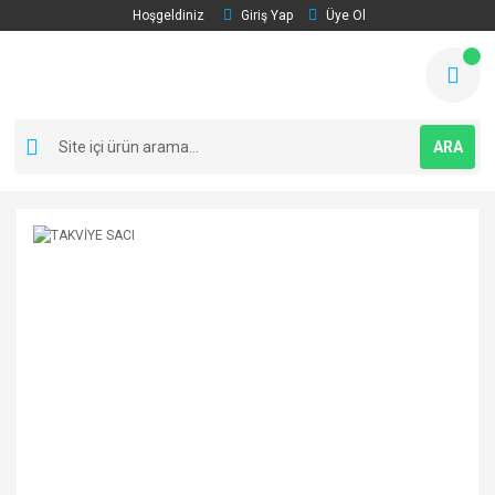
Hoşgeldiniz
Giriş Yap
Üye Ol
ARA