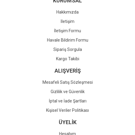
KURUMSAL
Ürün fiyatı diğer sitelerden daha pahalı.
Bu ürüne benzer farklı alternatifler olmalı.
Hakkımızda
İletişim
İletişim Formu
Havale Bildirim Formu
Gönder
Sipariş Sorgula
Kargo Takibi
ALIŞVERİŞ
Mesafeli Satış Sözleşmesi
Gizlilik ve Güvenlik
İptal ve İade Şartları
Kişisel Veriler Politikası
ÜYELİK
Hesabım