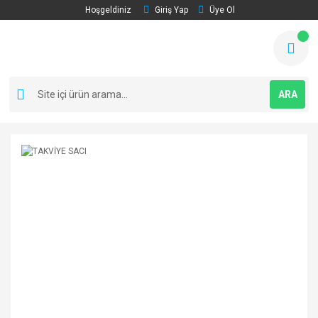
Hoşgeldiniz
Giriş Yap
Üye Ol
ARA