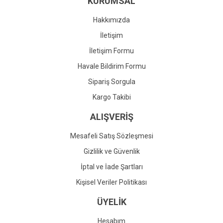
KURUMSAL
Ürün fiyatı diğer sitelerden daha pahalı.
Bu ürüne benzer farklı alternatifler olmalı.
Hakkımızda
İletişim
İletişim Formu
Havale Bildirim Formu
Gönder
Sipariş Sorgula
Kargo Takibi
ALIŞVERİŞ
Mesafeli Satış Sözleşmesi
Gizlilik ve Güvenlik
İptal ve İade Şartları
Kişisel Veriler Politikası
ÜYELİK
Hesabım