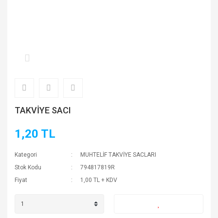
TAKVİYE SACI
1,20 TL
Kategori
MUHTELİF TAKVİYE SACLARI
Stok Kodu
794817819R
Fiyat
1,00 TL + KDV